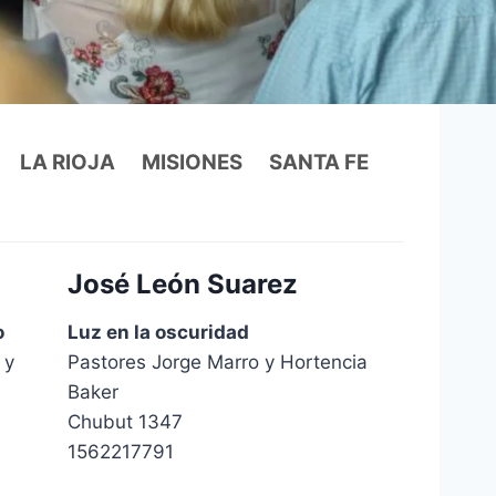
LA RIOJA
MISIONES
SANTA FE
José León Suarez
o
Luz en la oscuridad
 y
Pastores Jorge Marro y Hortencia
Baker
Chubut 1347
1562217791