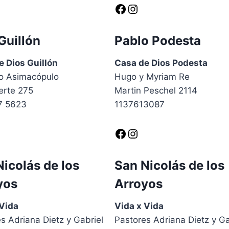
Facebook
Instagram
Guillón
Pablo Podesta
e Dios Guillón
Casa de Dios Podesta
o Asimacópulo
Hugo y Myriam Re
erte 275
Martin Peschel 2114
7 5623
1137613087
Facebook
Instagram
icolás de los
San Nicolás de los
yos
Arroyos
 Vida
Vida x Vida
s Adriana Dietz y Gabriel
Pastores Adriana Dietz y Ga