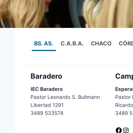
BS. AS.
C.A.B.A.
CHACO
CÓR
Baradero
Cam
IEC Baradero
Espera
Pastor Leonardo S. Bullmann
Pastor
Libertad 1291
Ricardo
3489 533578
3489 5
Facebook
Instagram