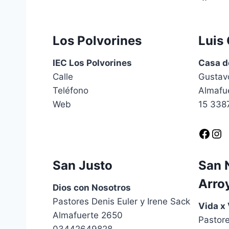
Los Polvorines
Luis 
IEC Los Polvorines
Casa d
Calle
Gustav
Teléfono
Almafu
Web
15 338
Facebook
Instagram
San Justo
San N
Arro
Dios con Nosotros
Pastores Denis Euler y Irene Sack
Vida x
Almafuerte 2650
Pastore