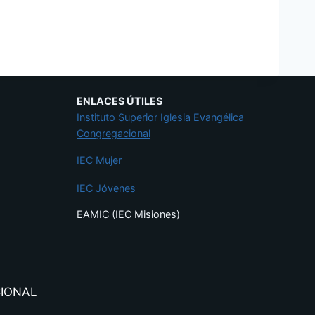
ENLACES ÚTILES
Instituto Superior Iglesia Evangélica
Congregacional
IEC Mujer
IEC Jóvenes
EAMIC (IEC Misiones)
CIONAL