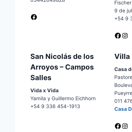
03442649828
Fischer
9 de ju
Facebook
+54 9 
Facebook
Instagram
San Nicolás de los
Villa
Arroyos – Campos
Casa d
Salles
Pastore
Bouleva
Vida x Vida
Pueyrre
Yamila y Guillermo Eichhorn
011 47
+54 9 336 454-1913
Casa De
Facebook
Instagram