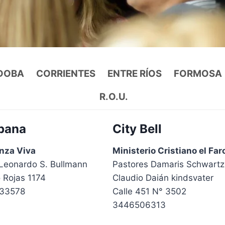
DOBA
CORRIENTES
ENTRE RÍOS
FORMOSA
R.O.U.
pana
City Bell
nza Viva
Ministerio Cristiano el Far
 Leonardo S. Bullmann
Pastores Damaris Schwartz
 Rojas 1174
Claudio Daián kindsvater
33578
Calle 451 N° 3502
3446506313