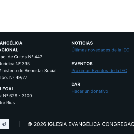
VANGÉLICA
NOTICIAS
ACIONAL
Últimas novedades de la IEC
Nac. de Cultos Nº 447
Jurídica Nº 395
EVENTOS
Ministerio de Bienestar Social
Próximos Eventos de la IEC
spo. Nº 49/77
DAR
 LEGAL
Hacer un donativo
z Nº 628 - 3100
tre Ríos
| © 2026 IGLESIA EVANGÉLICA CONGREGA