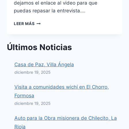
dejamos el enlace al video para que
puedas repasar la entrevista….
ENTREVISTA
LEER MÁS
EN
LA
PUERTA
Últimos Noticias
ABIERTA
TV
–
Casa de Paz, Villa Ángela
100º
ANIVERSARIO
diciembre 19, 2025
IEC
Visita a comunidades wichí en El Chorro,
Formosa
diciembre 19, 2025
Auto para la Obra misionera de Chilecito, La
Rioja