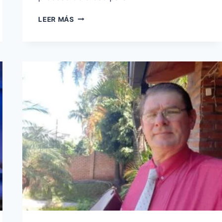
EN
LEER MÁS
MEMORIA
DE
PASTORA
LIDIA
REICH