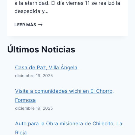
a la eternidad. El día viernes 11 se realizó la
despedida y…
EN
LEER MÁS
MEMORIA
DEL
PR.
Últimos Noticias
RICARDO
NEUVIRTH
(1961-
Casa de Paz, Villa Ángela
2022)
diciembre 19, 2025
Visita a comunidades wichí en El Chorro,
Formosa
diciembre 19, 2025
Auto para la Obra misionera de Chilecito, La
Rioja