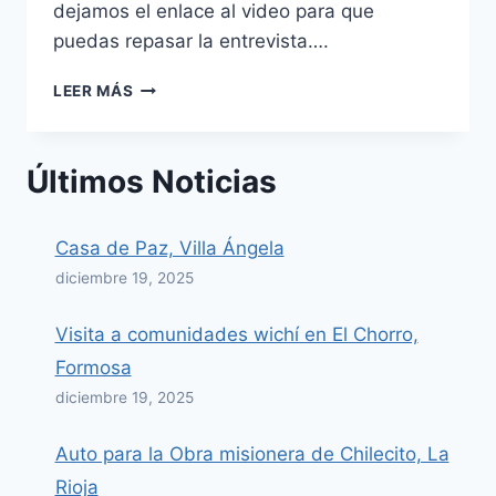
dejamos el enlace al video para que
puedas repasar la entrevista….
ENTREVISTA
LEER MÁS
EN
LA
PUERTA
Últimos Noticias
ABIERTA
TV
–
Casa de Paz, Villa Ángela
100º
ANIVERSARIO
diciembre 19, 2025
IEC
Visita a comunidades wichí en El Chorro,
Formosa
diciembre 19, 2025
Auto para la Obra misionera de Chilecito, La
Rioja